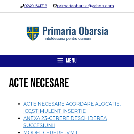
Sari
0249-541318
primariaobarsia@yahoo.com
la
conținut
MENU
Acte necesare
ACTE NECESARE ACORDARE ALOCATIE,
ICC,STIMULENT INSERTIE
ANEXA 23-CERERE DESCHIDEREA
SUCCESIUNII
MODEL CERERE -V.M.I