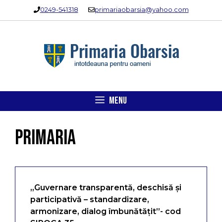
Sari
0249-541318
primariaobarsia@yahoo.com
la
conținut
MENU
PRIMARIA
„Guvernare transparentă, deschisă și
participativă – standardizare,
armonizare, dialog îmbunătățit”- cod