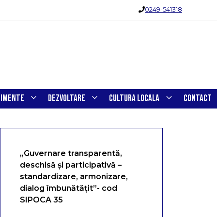
0249-541318
NIMENTE
DEZVOLTARE
CULTURA LOCALA
CONTACT
„Guvernare transparentă,
deschisă și participativă –
standardizare, armonizare,
dialog îmbunătățit”- cod
SIPOCA 35