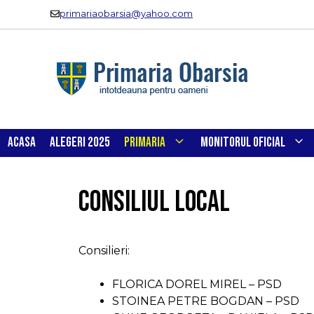
Sari
primariaobarsia@yahoo.com
la
conținut
ACASA
ALEGERI 2025
PRIMARIA
MONITORUL OFICIAL
Consiliul local
Consilieri:
FLORICA DOREL MIREL – PSD
STOINEA PETRE BOGDAN – PSD