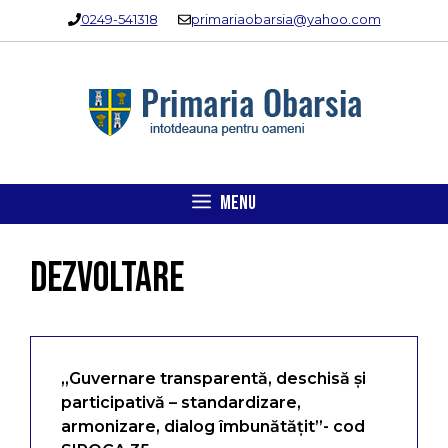
Sari
0249-541318
primariaobarsia@yahoo.com
la
conținut
MENU
DEZVOLTARE
„Guvernare transparentă, deschisă și
participativă – standardizare,
armonizare, dialog îmbunătățit”- cod