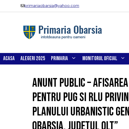
Sari
primariaobarsia@yahoo.com
la
conținut
ACASA
ALEGERI 2025
PRIMARIA
MONITORUL OFICIAL
ANUNT PUBLIC – Afisare
pentru PUG si RLU privi
PLANULUI URBANISTIC GEN
OBARSIA, JUDETUL OLT”