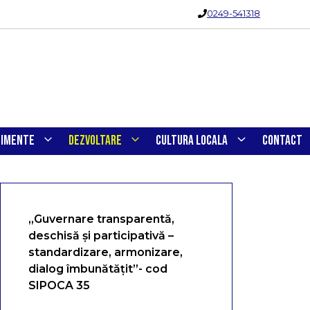
0249-541318
NIMENTE
DEZVOLTARE
CULTURA LOCALA
CONTACT
„Guvernare transparentă,
deschisă și participativă –
standardizare, armonizare,
dialog îmbunătățit”- cod
SIPOCA 35