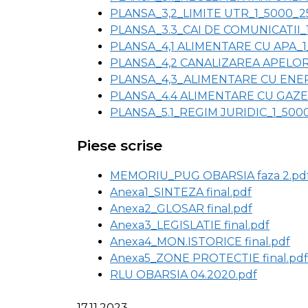
PLANSA_3,2_LIMITE UTR_1_5000_2
PLANSA_3.3_CAI DE COMUNICATII_
PLANSA_4,1 ALIMENTARE CU APA_1
PLANSA_4,2 CANALIZAREA APELOR
PLANSA_4,3_ALIMENTARE CU ENER
PLANSA_4.4 ALIMENTARE CU GAZE
PLANSA_5.1_REGIM JURIDIC_1_500
Piese scrise
MEMORIU_PUG OBARSIA faza 2.pd
Anexa1_SINTEZA final.pdf
Anexa2_GLOSAR final.pdf
Anexa3_LEGISLATIE final.pdf
Anexa4_MON.ISTORICE final.pdf
Anexa5_ZONE PROTECTIE final.pdf
RLU OBARSIA 04.2020.pdf
17.11.2023