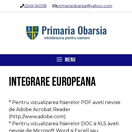
Sari
0249-541318
primariaobarsia@yahoo.com
la
conținut
MENU
Integrare Europeana
* Pentru vizualizarea fisierelor PDF aveti nevoie
de Adobe Acrobat Reader
(http://www.adobe.com)
* Pentru vizualizarea fisierelor DOC si XLS aveti
nevoie de Microsoft Word si Excell sau