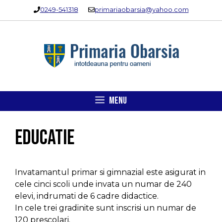
Sari
0249-541318
primariaobarsia@yahoo.com
la
conținut
MENU
Educatie
Invatamantul primar si gimnazial este asigurat in
cele cinci scoli unde invata un numar de 240
elevi, indrumati de 6 cadre didactice.
In cele trei gradinite sunt inscrisi un numar de
120 prescolari.