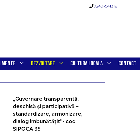
0249-541318
NIMENTE
DEZVOLTARE
CULTURA LOCALA
CONTACT
„Guvernare transparentă,
deschisă și participativă –
standardizare, armonizare,
dialog îmbunătățit”- cod
SIPOCA 35