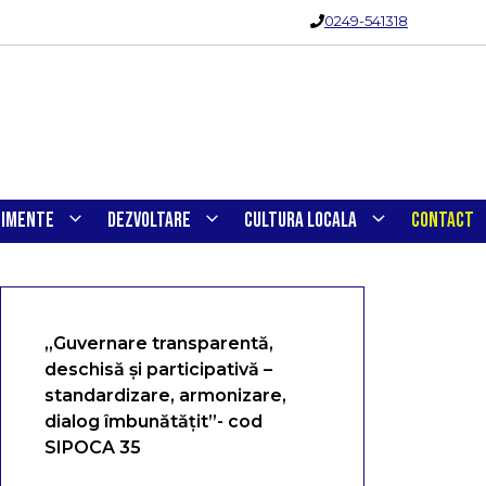
0249-541318
NIMENTE
DEZVOLTARE
CULTURA LOCALA
CONTACT
„Guvernare transparentă,
deschisă și participativă –
standardizare, armonizare,
dialog îmbunătățit”- cod
SIPOCA 35