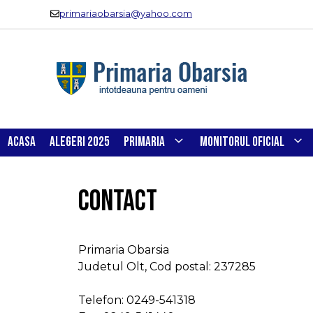
Sari
primariaobarsia@yahoo.com
la
conținut
ACASA
ALEGERI 2025
PRIMARIA
MONITORUL OFICIAL
CONTACT
Primaria Obarsia
Judetul Olt, Cod postal: 237285
Telefon: 0249-541318