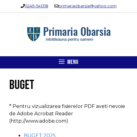
Sari
0249-541318
primariaobarsia@yahoo.com
la
conținut
MENU
Buget
* Pentru vizualizarea fisierelor PDF aveti nevoie
de Adobe Acrobat Reader
(http://www.adobe.com)
BUGET 2025