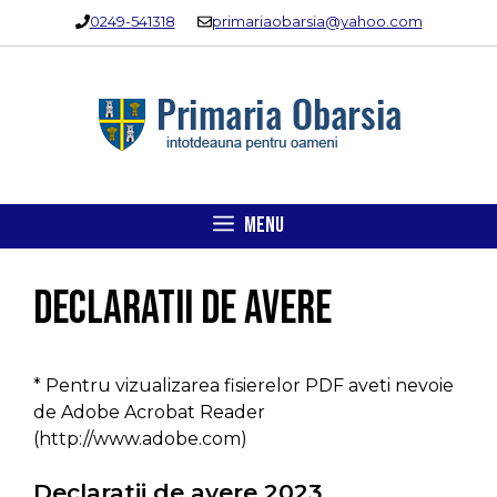
Sari
0249-541318
primariaobarsia@yahoo.com
la
conținut
MENU
Declaratii de avere
* Pentru vizualizarea fisierelor PDF aveti nevoie
de Adobe Acrobat Reader
(http://www.adobe.com)
Declaratii de avere 2023