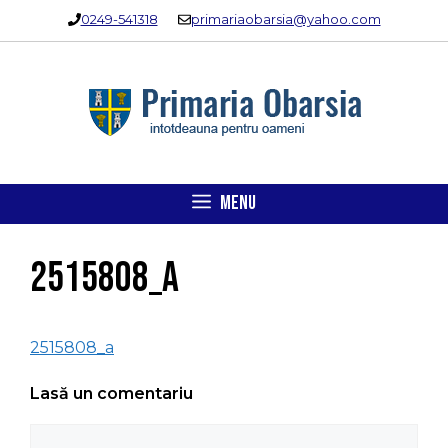
Sari
0249-541318
primariaobarsia@yahoo.com
la
conținut
MENU
2515808_a
2515808_a
Lasă un comentariu
Comentariu