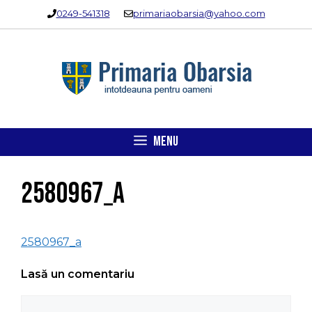
Sari
0249-541318
primariaobarsia@yahoo.com
la
conținut
MENU
2580967_a
2580967_a
Lasă un comentariu
Comentariu