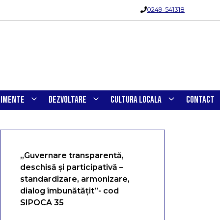
0249-541318
NIMENTE
DEZVOLTARE
CULTURA LOCALA
CONTACT
„Guvernare transparentă,
deschisă și participativă –
standardizare, armonizare,
dialog îmbunătățit”- cod
SIPOCA 35