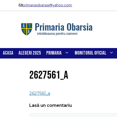
Sari
primariaobarsia@yahoo.com
la
conținut
ACASA
ALEGERI 2025
PRIMARIA
MONITORUL OFICIAL
2627561_a
2627561_a
Lasă un comentariu
Comentariu