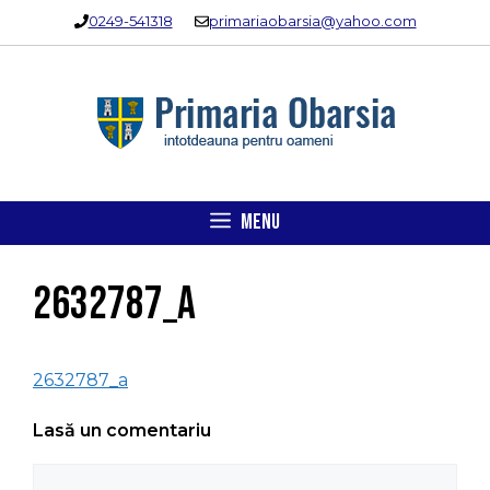
Sari
0249-541318
primariaobarsia@yahoo.com
la
conținut
MENU
2632787_a
2632787_a
Lasă un comentariu
Comentariu