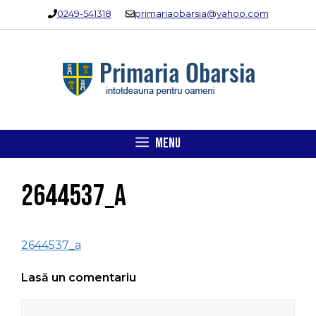
Sari
0249-541318
primariaobarsia@yahoo.com
la
conținut
MENU
2644537_a
2644537_a
Lasă un comentariu
Comentariu