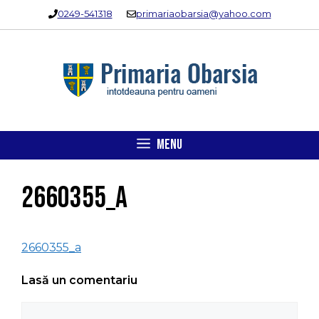
Sari
0249-541318
primariaobarsia@yahoo.com
la
conținut
MENU
2660355_a
2660355_a
Lasă un comentariu
Comentariu