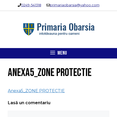
Sari
0249-541318
primariaobarsia@yahoo.com
la
conținut
MENU
Anexa5_ZONE PROTECTIE
Anexa5_ZONE PROTECTIE
Lasă un comentariu
Comentariu