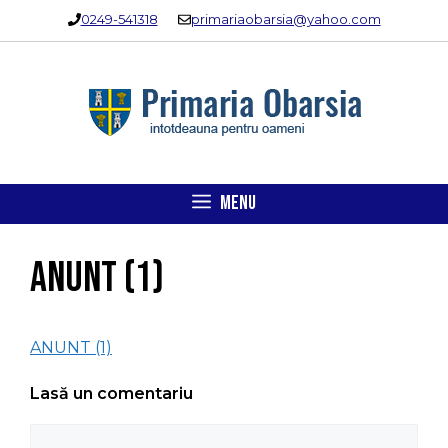
Sari
0249-541318
primariaobarsia@yahoo.com
la
conținut
MENU
ANUNT (1)
ANUNT (1)
Lasă un comentariu
Comentariu