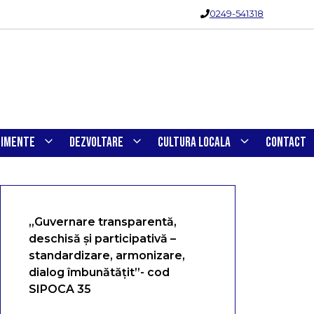
0249-541318
NIMENTE
DEZVOLTARE
CULTURA LOCALA
CONTACT
„Guvernare transparentă,
deschisă și participativă –
standardizare, armonizare,
dialog îmbunătățit”- cod
SIPOCA 35