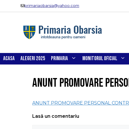
Sari
primariaobarsia@yahoo.com
la
conținut
ACASA
ALEGERI 2025
PRIMARIA
MONITORUL OFICIAL
ANUNT PROMOVARE PERSO
ANUNT PROMOVARE PERSONAL CONTR
Lasă un comentariu
Comentariu