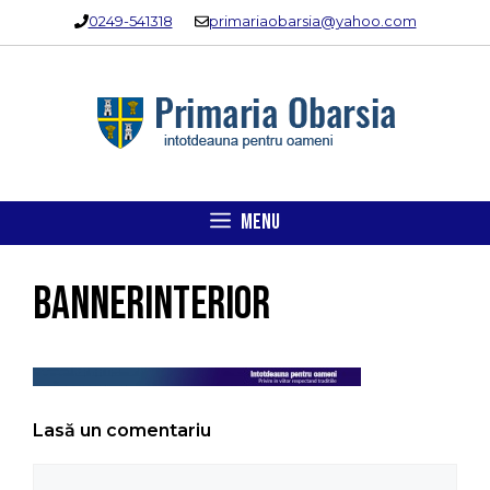
Sari
0249-541318
primariaobarsia@yahoo.com
la
conținut
MENU
bannerinterior
Lasă un comentariu
Comentariu