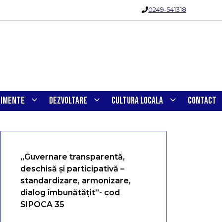
0249-541318
NIMENTE
DEZVOLTARE
CULTURA LOCALA
CONTACT
„Guvernare transparentă,
deschisă și participativă –
standardizare, armonizare,
dialog îmbunătățit”- cod
SIPOCA 35