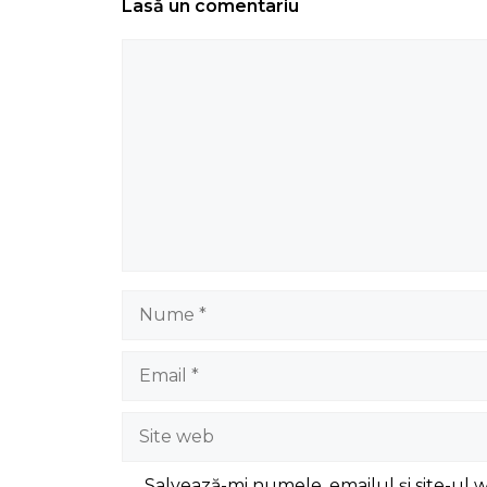
Lasă un comentariu
Comentariu
Nume
Email
Site
web
Salvează-mi numele, emailul și site-ul 