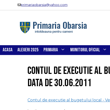
Sari
primariaobarsia@yahoo.com
la
conținut
ACASA
ALEGERI 2025
PRIMARIA
MONITORUL OFICIAL
Contul de executie al b
data de 30.06.2011
Contul de executie al bugetului local - Ven