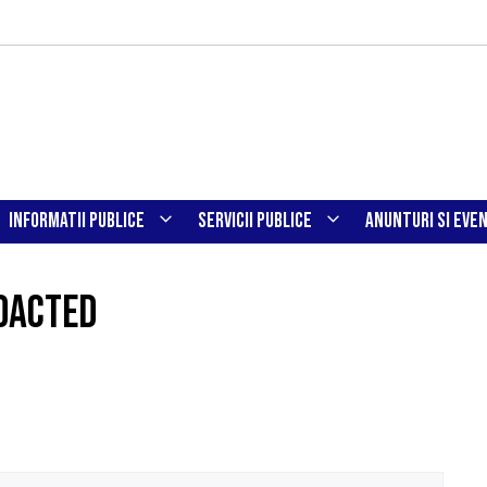
INFORMATII PUBLICE
SERVICII PUBLICE
ANUNTURI SI EVE
edacted