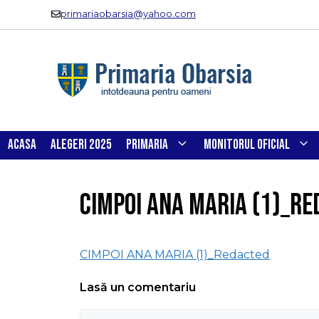
Sari
primariaobarsia@yahoo.com
la
conținut
ACASA
ALEGERI 2025
PRIMARIA
MONITORUL OFICIAL
CIMPOI ANA MARIA (1)_R
CIMPOI ANA MARIA (1)_Redacted
Lasă un comentariu
Comentariu