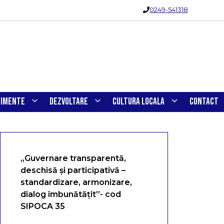
0249-541318
NIMENTE
DEZVOLTARE
CULTURA LOCALA
CONTACT
„Guvernare transparentă,
deschisă și participativă –
standardizare, armonizare,
dialog îmbunătățit”- cod
SIPOCA 35