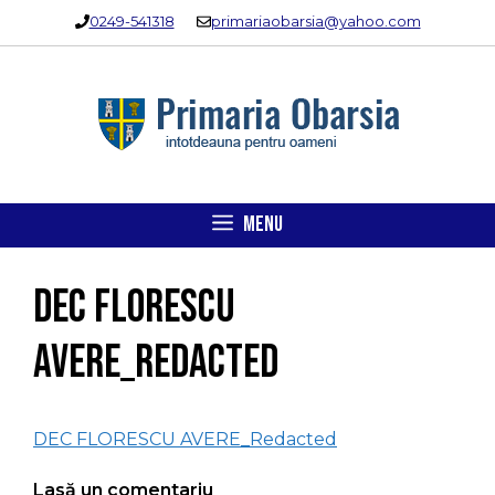
Sari
0249-541318
primariaobarsia@yahoo.com
la
conținut
MENU
DEC FLORESCU
AVERE_Redacted
DEC FLORESCU AVERE_Redacted
Lasă un comentariu