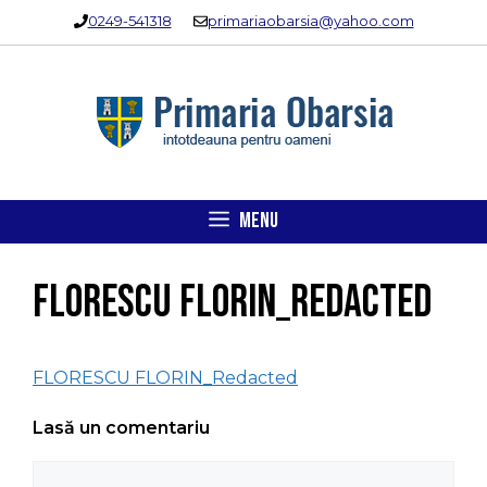
Sari
0249-541318
primariaobarsia@yahoo.com
la
conținut
MENU
FLORESCU FLORIN_Redacted
FLORESCU FLORIN_Redacted
Lasă un comentariu
Comentariu