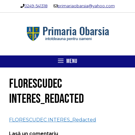
Sari
0249-541318
primariaobarsia@yahoo.com
la
conținut
MENU
FLORESCUDEC
INTERES_Redacted
FLORESCUDEC INTERES_Redacted
Lasă un comentariu