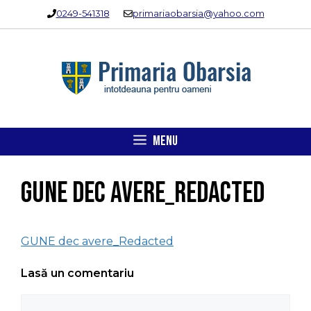
Sari
0249-541318
primariaobarsia@yahoo.com
la
conținut
MENU
GUNE dec avere_Redacted
GUNE dec avere_Redacted
Lasă un comentariu
Comentariu