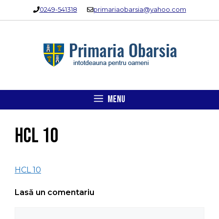
Sari
0249-541318
primariaobarsia@yahoo.com
la
conținut
MENU
HCL 10
HCL 10
Lasă un comentariu
Comentariu