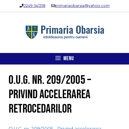
Sari
0249-541318
primariaobarsia@yahoo.com
la
conținut
MENU
O.U.G. nr. 209/2005 –
Privind accelerarea
retrocedarilor
O.U.G. nr. 209/2005 - Privind accelerarea