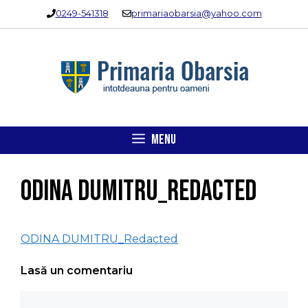
Sari
0249-541318
primariaobarsia@yahoo.com
la
conținut
MENU
ODINA DUMITRU_Redacted
ODINA DUMITRU_Redacted
Lasă un comentariu
Comentariu