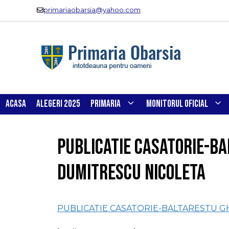
Sari
primariaobarsia@yahoo.com
la
conținut
ACASA
ALEGERI 2025
PRIMARIA
MONITORUL OFICIAL
PUBLICATIE CASATORIE-B
DUMITRESCU NICOLETA
PUBLICATIE CASATORIE-BALTARESTU 