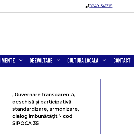
0249-541318
NIMENTE
DEZVOLTARE
CULTURA LOCALA
CONTACT
„Guvernare transparentă,
deschisă și participativă –
standardizare, armonizare,
dialog îmbunătățit”- cod
SIPOCA 35