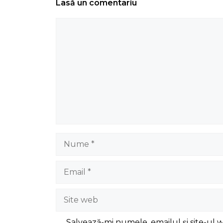
Lasă un comentariu
Comentariu
Nume
Email
Site
web
Salvează-mi numele, emailul și site-ul 