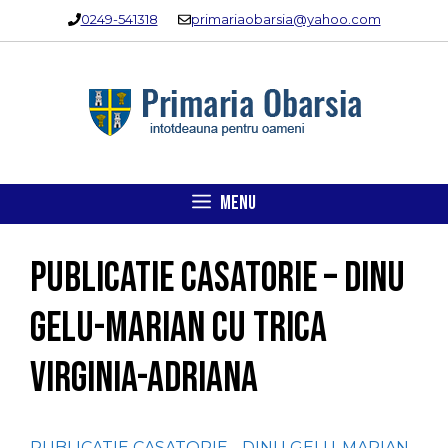
Sari
0249-541318
primariaobarsia@yahoo.com
la
conținut
MENU
PUBLICATIE CASATORIE – DINU
GELU-MARIAN cu TRICA
VIRGINIA-ADRIANA
PUBLICATIE CASATORIE - DINU GELU-MARIAN