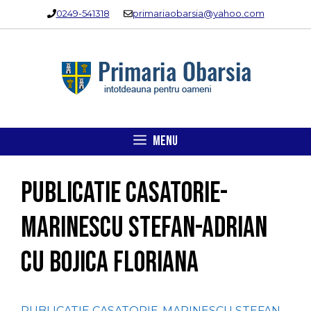
Sari
0249-541318
primariaobarsia@yahoo.com
la
conținut
MENU
PUBLICATIE CASATORIE-
MARINESCU STEFAN-ADRIAN
cu BOJICA FLORIANA
PUBLICATIE CASATORIE-MARINESCU STEFAN-