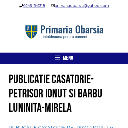
Sari
0249-541318
primariaobarsia@yahoo.com
la
conținut
MENU
PUBLICATIE CASATORIE-
PETRISOR IONUT si BARBU
LUNINITA-MIRELA
PUBLICATIE CASATORIE-PETRISOR IONUT si