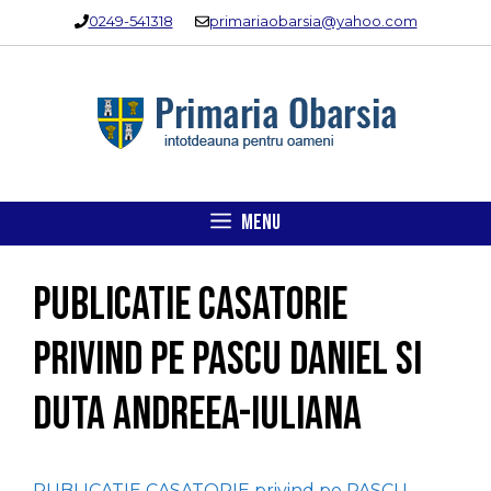
Sari
0249-541318
primariaobarsia@yahoo.com
la
conținut
MENU
PUBLICATIE CASATORIE
privind pe PASCU DANIEL si
DUTA ANDREEA-IULIANA
PUBLICATIE CASATORIE privind pe PASCU