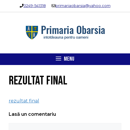
Sari
0249-541318
primariaobarsia@yahoo.com
la
conținut
MENU
rezultat final
rezultat final
Lasă un comentariu
Comentariu