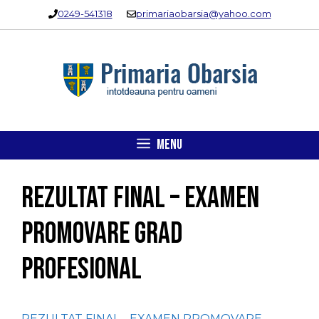
Sari
0249-541318
primariaobarsia@yahoo.com
la
conținut
MENU
REZULTAT FINAL – EXAMEN
PROMOVARE GRAD
PROFESIONAL
REZULTAT FINAL - EXAMEN PROMOVARE