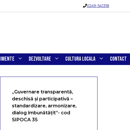
0249-541318
NIMENTE
DEZVOLTARE
CULTURA LOCALA
CONTACT
„Guvernare transparentă,
deschisă și participativă –
standardizare, armonizare,
dialog îmbunătățit”- cod
SIPOCA 35