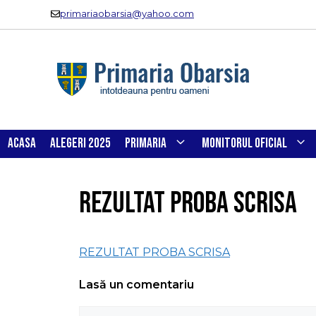
Sari
primariaobarsia@yahoo.com
la
conținut
ACASA
ALEGERI 2025
PRIMARIA
MONITORUL OFICIAL
REZULTAT PROBA SCRISA
REZULTAT PROBA SCRISA
Lasă un comentariu
Comentariu