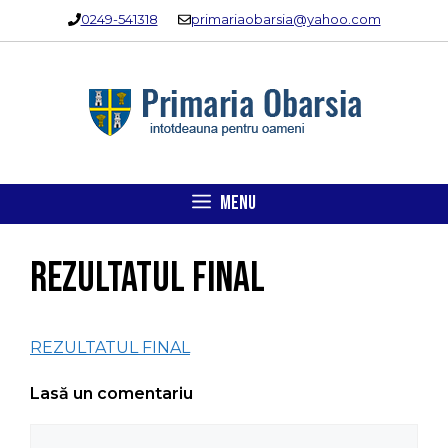
Sari
0249-541318
primariaobarsia@yahoo.com
la
conținut
MENU
REZULTATUL FINAL
REZULTATUL FINAL
Lasă un comentariu
Comentariu