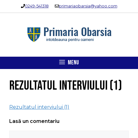
Sari
0249-541318
primariaobarsia@yahoo.com
la
conținut
MENU
Rezultatul interviului (1)
Rezultatul interviului (1)
Lasă un comentariu
Comentariu