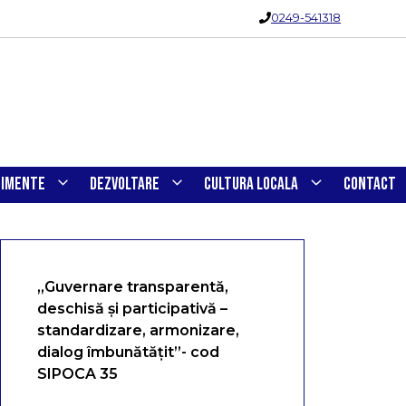
0249-541318
NIMENTE
DEZVOLTARE
CULTURA LOCALA
CONTACT
„Guvernare transparentă,
deschisă și participativă –
standardizare, armonizare,
dialog îmbunătățit”- cod
SIPOCA 35