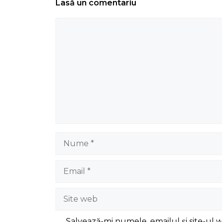
Lasă un comentariu
Comentariu
Nume
Email
Site
web
Salvează-mi numele, emailul și site-ul 