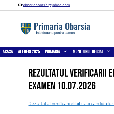
Sari
primariaobarsia@yahoo.com
la
conținut
ACASA
ALEGERI 2025
PRIMARIA
MONITORUL OFICIAL
Rezultatul verificarii el
Examen 10.07.2026
Rezultatul verificarii elibibitatii candidail