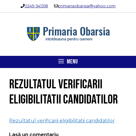
Sari
0249-541318
primariaobarsia@yahoo.com
la
conținut
MENU
Rezultatul verificarii
eligibilitatii candidatilor
Rezultatul verificarii eligibilitatii candidatilor
Lasă un comentariu