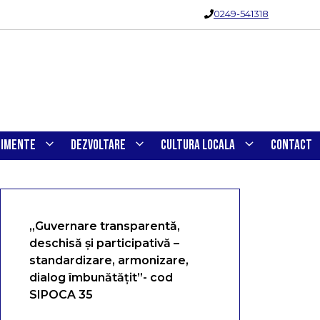
0249-541318
NIMENTE
DEZVOLTARE
CULTURA LOCALA
CONTACT
„Guvernare transparentă,
deschisă și participativă –
standardizare, armonizare,
dialog îmbunătățit”- cod
SIPOCA 35