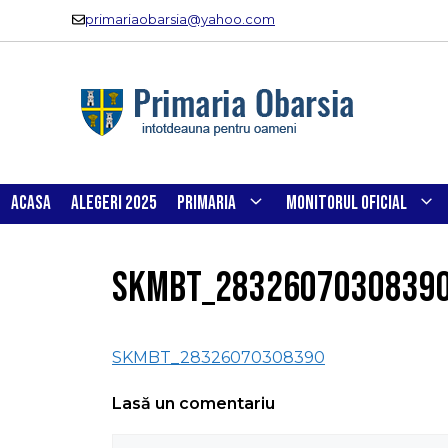
Sari
primariaobarsia@yahoo.com
la
conținut
ACASA
ALEGERI 2025
PRIMARIA
MONITORUL OFICIAL
SKMBT_2832607030839
SKMBT_28326070308390
Lasă un comentariu
Comentariu