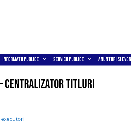
INFORMATII PUBLICE
SERVICII PUBLICE
ANUNTURI SI EVE
– Centralizator titluri
i executorii