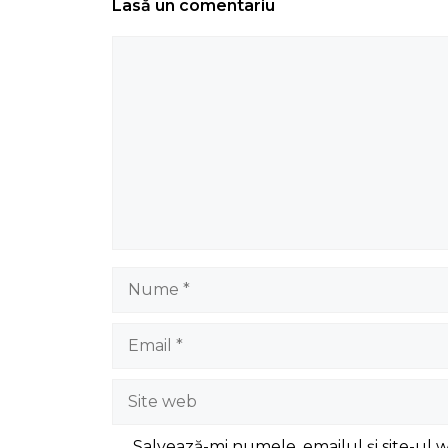
Lasă un comentariu
Comentariu
Nume
Email
Site
web
Salvează-mi numele, emailul și site-ul 