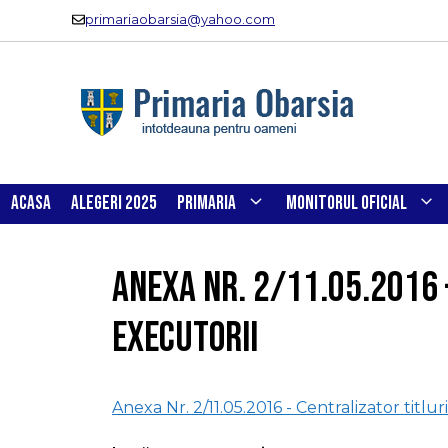
Sari
primariaobarsia@yahoo.com
la
conținut
ACASA
ALEGERI 2025
PRIMARIA
MONITORUL OFICIAL
Anexa Nr. 2/11.05.2016 
executorii
Anexa Nr. 2/11.05.2016 - Centralizator titlur