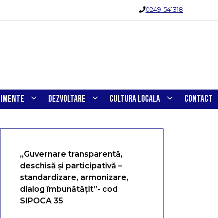
0249-541318
NIMENTE
DEZVOLTARE
CULTURA LOCALA
CONTACT
„Guvernare transparentă,
deschisă și participativă –
standardizare, armonizare,
dialog îmbunătățit”- cod
SIPOCA 35