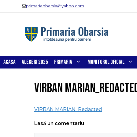
Sari
primariaobarsia@yahoo.com
la
conținut
ACASA
ALEGERI 2025
PRIMARIA
MONITORUL OFICIAL
VIRBAN MARIAN_Redacte
VIRBAN MARIAN_Redacted
Lasă un comentariu
Comentariu