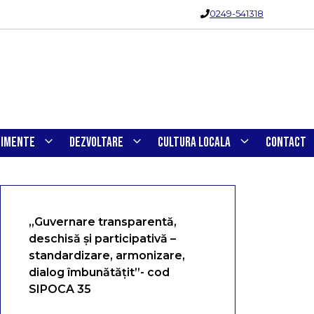
0249-541318
NIMENTE
DEZVOLTARE
CULTURA LOCALA
CONTACT
„Guvernare transparentă,
deschisă și participativă –
standardizare, armonizare,
dialog îmbunătățit”- cod
SIPOCA 35