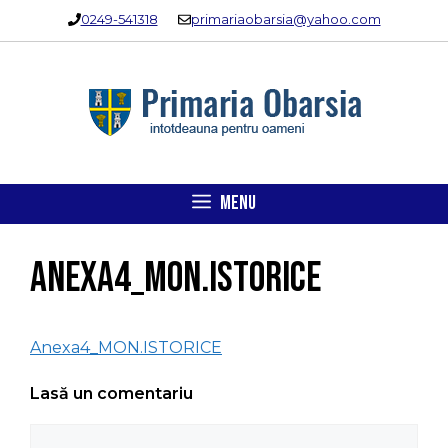
Sari
0249-541318
primariaobarsia@yahoo.com
la
conținut
MENU
Anexa4_MON.ISTORICE
Anexa4_MON.ISTORICE
Lasă un comentariu
Comentariu