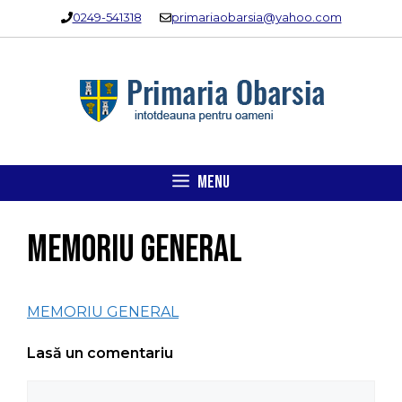
Sari
0249-541318
primariaobarsia@yahoo.com
la
conținut
MENU
MEMORIU GENERAL
MEMORIU GENERAL
Lasă un comentariu
Comentariu